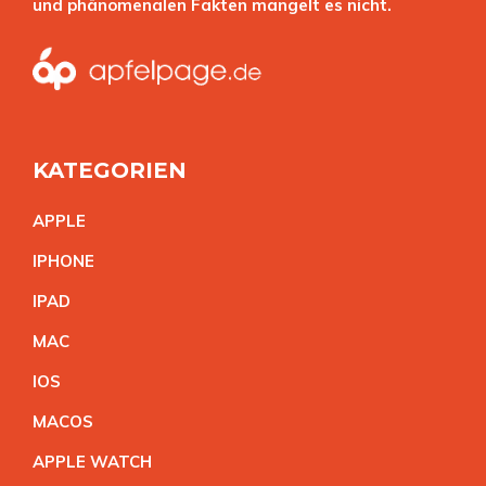
und phänomenalen Fakten mangelt es nicht.
KATEGORIEN
APPL
E
IPHON
E
IPA
D
MA
C
IO
S
MACO
S
APPLE WATC
H