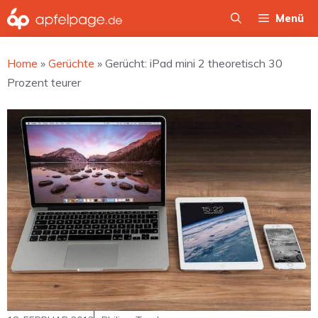
Zum
Menü
Inhalt
springen
Home
»
Gerüchte
»
Gerücht: iPad mini 2 theoretisch 30
Prozent teurer