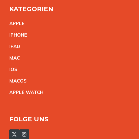
KATEGORIEN
APPL
E
IPHON
E
IPA
D
MA
C
IO
S
MACO
S
APPLE WATC
H
FOLGE UNS