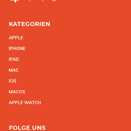
KATEGORIEN
APPL
E
IPHON
E
IPA
D
MA
C
IO
S
MACO
S
APPLE WATC
H
FOLGE UNS