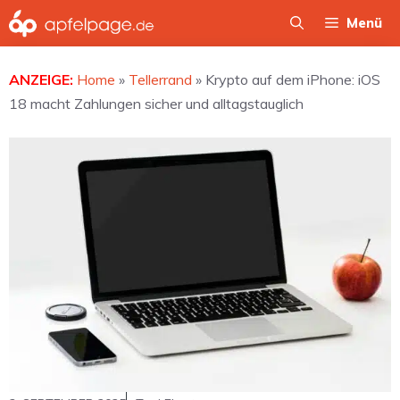
Zum
Menü
Inhalt
springen
ANZEIGE:
Home
»
Tellerrand
»
Krypto auf dem iPhone: iOS
18 macht Zahlungen sicher und alltagstauglich