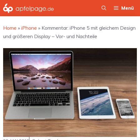
Zum
Menü
Inhalt
springen
Home
»
iPhone
»
Kommentar: iPhone 5 mit gleichem Design
und größeren Display – Vor- und Nachteile