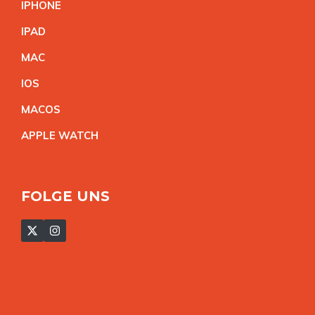
IPHON
E
IPA
D
MA
C
IO
S
MACO
S
APPLE WATC
H
FOLGE UNS