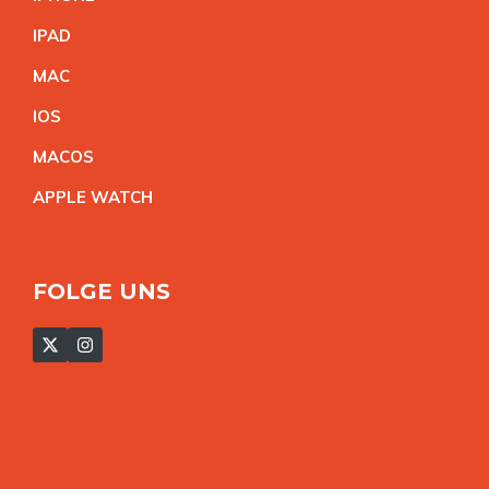
IPA
D
MA
C
IO
S
MACO
S
APPLE WATC
H
FOLGE UNS