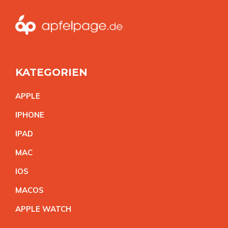
KATEGORIEN
APPL
E
IPHON
E
IPA
D
MA
C
IO
S
MACO
S
APPLE WATC
H