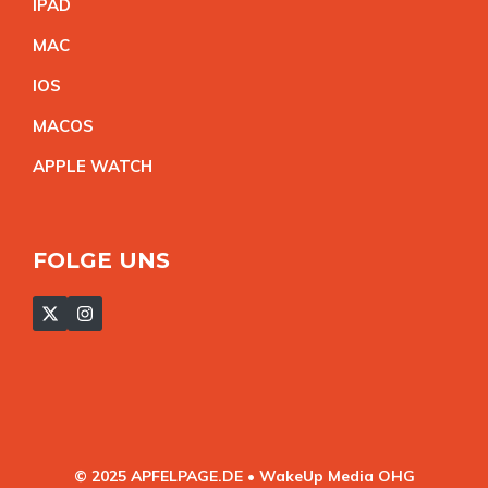
IPA
D
MA
C
IO
S
MACO
S
APPLE WATC
H
FOLGE UNS
© 2025 APFELPAGE.DE • WakeUp Media OHG