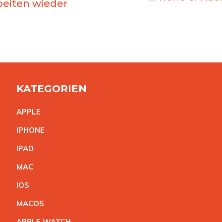
beiten wieder
KATEGORIEN
APPL
E
IPHON
E
IPA
D
MA
C
IO
S
MACO
S
APPLE WATC
H