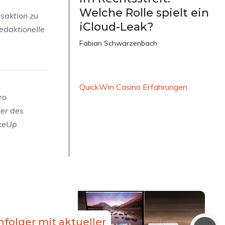
Welche Rolle spielt ein
nsaktion zu
iCloud-Leak?
edaktionelle
Fabian Schwarzenbach
QuickWin Casino Erfahrungen
ro
zer des
akeUp
hfolger mit aktueller