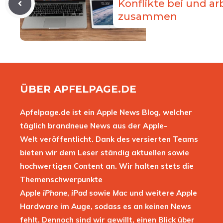
Konflikte bei und ar
zusammen
ÜBER APFELPAGE.DE
Apfelpage.de ist ein Apple News Blog, welcher
täglich brandneue News aus der Apple-
Welt veröffentlicht. Dank des versierten Teams
bieten wir dem Leser ständig aktuellen sowie
hochwertigen Content an. Wir halten stets die
Themenschwerpunkte
Apple
iPhone
,
iPad
sowie
Mac
und weitere Apple
Hardware im Auge, sodass es an keinen News
fehlt. Dennoch sind wir gewillt, einen Blick über