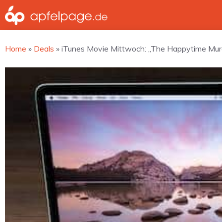
Zum
Inhalt
springen
Home
»
Deals
»
iTunes Movie Mittwoch: „The Happytime Murde