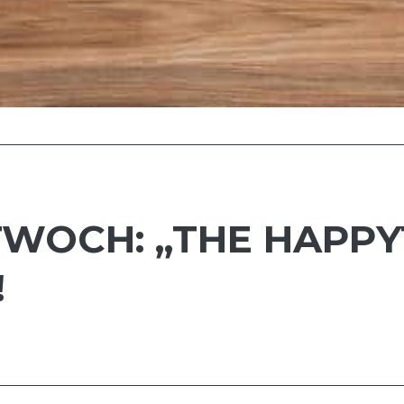
TWOCH: „THE HAPP
!