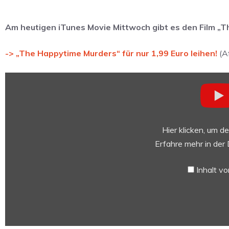
Am heutigen iTunes Movie Mittwoch gibt es den Film „Th
-> „The Happytime Murders“ für nur 1,99 Euro leihen!
(Af
„THE
HAPPYTIME
MURDERS
Trailer
German
Hier klicken, um d
Deutsch
Erfahre mehr in der
(2018)“
von
Inhalt v
YouTube
anzeigen