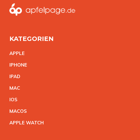
KATEGORIEN
APPL
E
IPHON
E
IPA
D
MA
C
IO
S
MACO
S
APPLE WATC
H