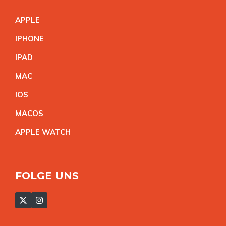
APPL
E
IPHON
E
IPA
D
MA
C
IO
S
MACO
S
APPLE WATC
H
FOLGE UNS