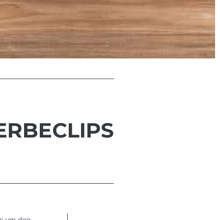
ERBECLIPS
es um den