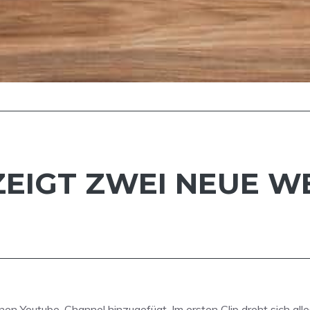
 ZEIGT ZWEI NEUE W
n Youtube-Channel hinzugefügt. Im ersten Clip dreht sich all