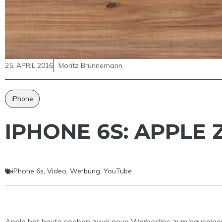
25. APRIL 2016
Moritz Brünnemann
iPhone
IPHONE 6S: APPLE
iPhone 6s
,
Video
,
Werbung
,
YouTube
Apple hat heute soeben zwei neue Werbeclips zum hauseigene