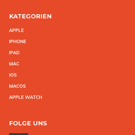
KATEGORIEN
APPL
E
IPHON
E
IPA
D
MA
C
IO
S
MACO
S
APPLE WATC
H
FOLGE UNS