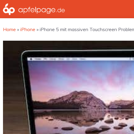
Zum
Inhalt
springen
Home
»
iPhone
»
iPhone 5 mit massiven Touchscreen Probl