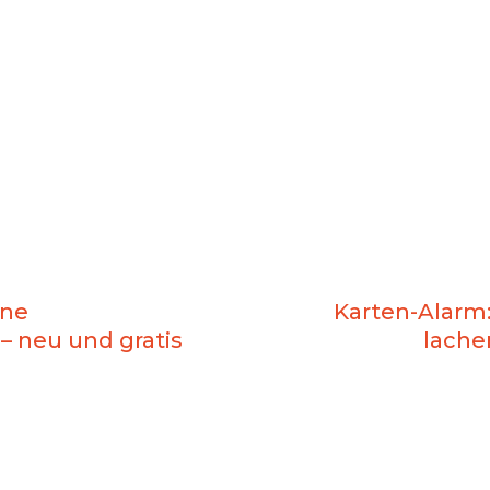
ine
Karten-Alarm
– neu und gratis
lache