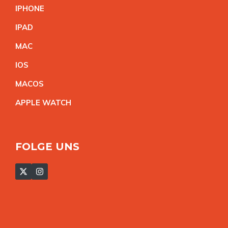
IPHON
E
IPA
D
MA
C
IO
S
MACO
S
APPLE WATC
H
FOLGE UNS