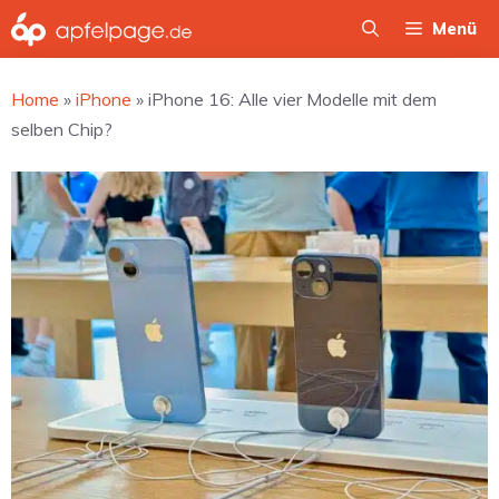
Zum
Menü
Inhalt
springen
Home
»
iPhone
»
iPhone 16: Alle vier Modelle mit dem
selben Chip?