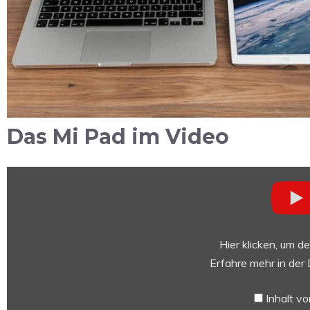
Das Mi Pad im Video
„Introducing
Xiaomi
Mi
Pad
小
Hier klicken, um d
米
Erfahre mehr in der
平
板“
Inhalt v
von