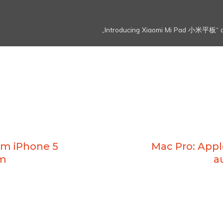
„Introducing Xiaomi Mi Pad 小米平板“ d
im iPhone 5
Mac Pro: Appl
m
a