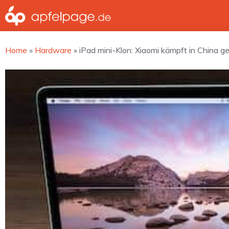
Zum
Inhalt
springen
Home
»
Hardware
»
iPad mini-Klon: Xiaomi kämpft in China g