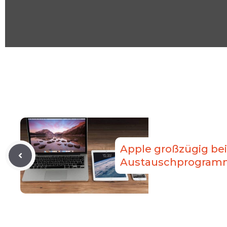
YouTube
anzeigen
Apple großzügig be
Austauschprogram