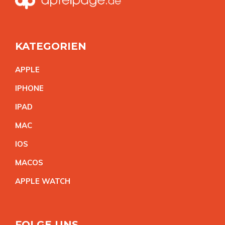
KATEGORIEN
APPL
E
IPHON
E
IPA
D
MA
C
IO
S
MACO
S
APPLE WATC
H
FOLGE UNS