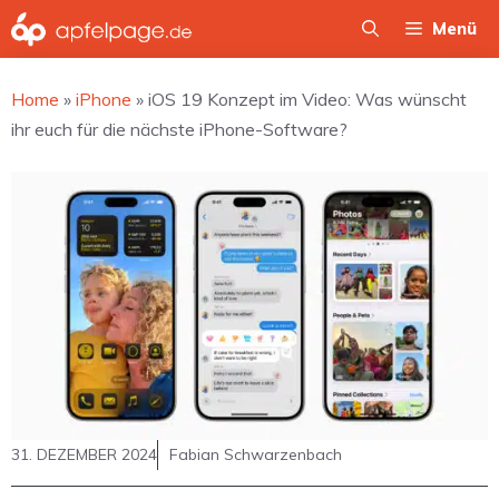
Zum
Menü
Inhalt
springen
Home
»
iPhone
»
iOS 19 Konzept im Video: Was wünscht
ihr euch für die nächste iPhone-Software?
31. DEZEMBER 2024
Fabian Schwarzenbach