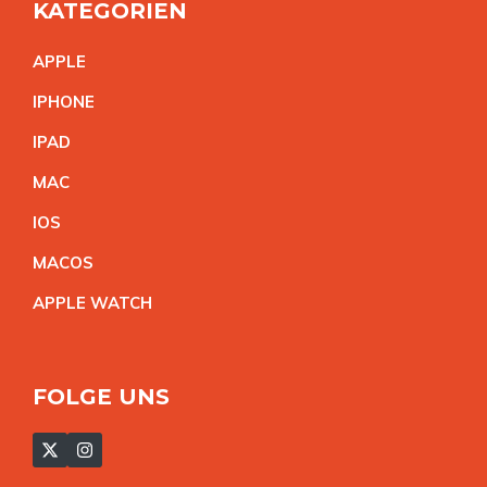
KATEGORIEN
APPL
E
IPHON
E
IPA
D
MA
C
IO
S
MACO
S
APPLE WATC
H
FOLGE UNS