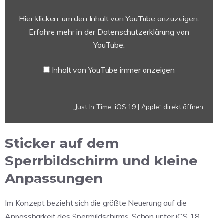
iOS
19
Hier klicken, um den Inhalt von YouTube anzuzeigen.
|
Erfahre mehr in der
Datenschutzerklärung von
Apple“
YouTube
.
von
YouTube
Inhalt von YouTube immer anzeigen
anzeigen
„Just In Time. iOS 19 | Apple“ direkt öffnen
Sticker auf dem
Sperrbildschirm und kleine
Anpassungen
Im Konzept bezieht sich die größte Neuerung auf die
Anpassbarkeit des Sperrbildschirms. Schon unter iOS 18