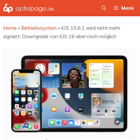
Zum
Menü
Inhalt
springen
Home
»
Betriebssystem
»
iOS 15.6.1 wird nicht mehr
signiert: Downgrade von iOS 16 aber noch möglich