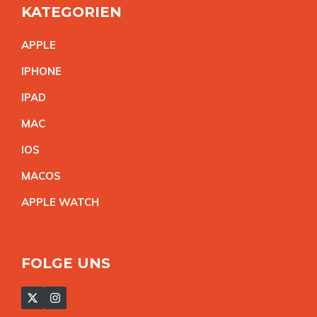
KATEGORIEN
APPL
E
IPHON
E
IPA
D
MA
C
IO
S
MACO
S
APPLE WATC
H
FOLGE UNS