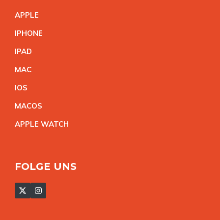
APPL
E
IPHON
E
IPA
D
MA
C
IO
S
MACO
S
APPLE WATC
H
FOLGE UNS