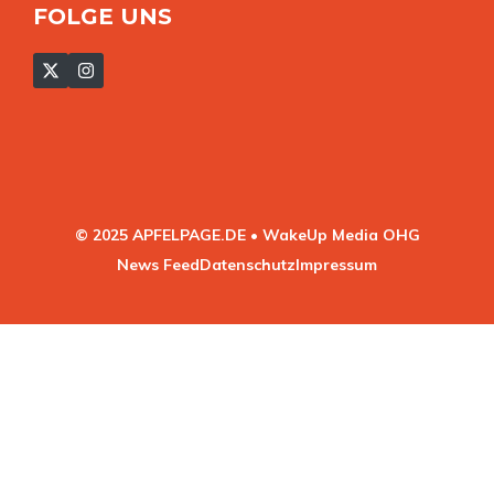
FOLGE UNS
© 2025 APFELPAGE.DE • WakeUp Media OHG
News Feed
Datenschutz
Impressum