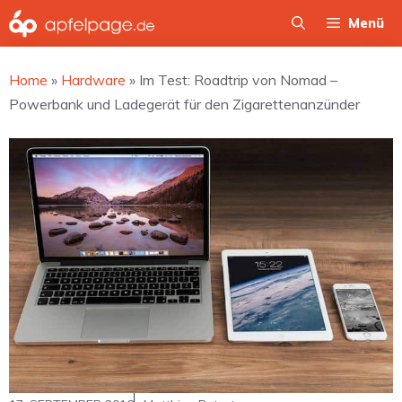
Zum
Menü
Inhalt
springen
Home
»
Hardware
»
Im Test: Roadtrip von Nomad –
Powerbank und Ladegerät für den Zigarettenanzünder