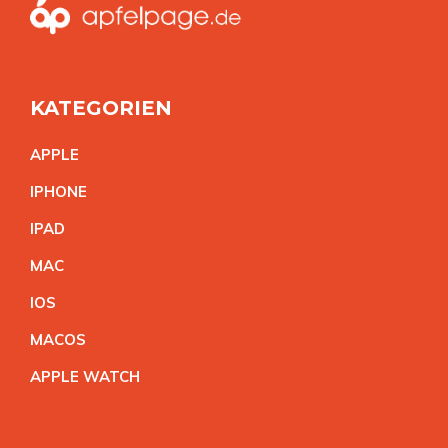
KATEGORIEN
APPL
E
IPHON
E
IPA
D
MA
C
IO
S
MACO
S
APPLE WATC
H