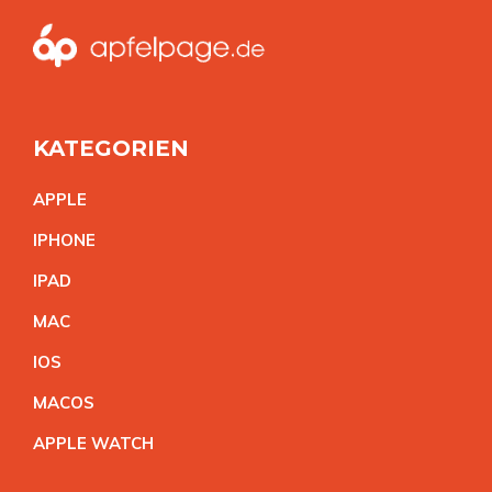
KATEGORIEN
APPL
E
IPHON
E
IPA
D
MA
C
IO
S
MACO
S
APPLE WATC
H