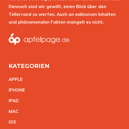
Dennoch sind wir gewillt, einen Blick über den
Tellerrand zu werfen. Auch an exklusiven Inhalten
und phänomenalen Fakten mangelt es nicht.
KATEGORIEN
APPL
E
IPHON
E
IPA
D
MA
C
IO
S