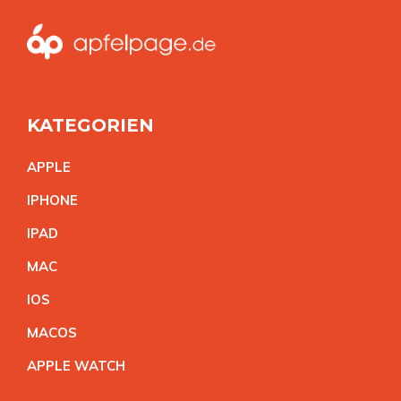
KATEGORIEN
APPL
E
IPHON
E
IPA
D
MA
C
IO
S
MACO
S
APPLE WATC
H