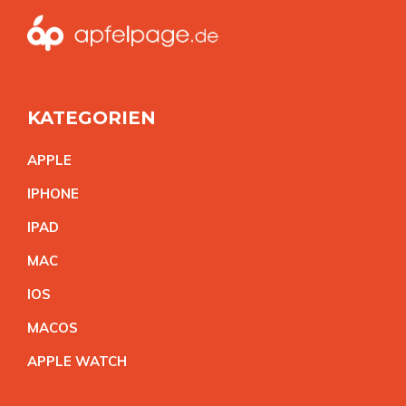
KATEGORIEN
APPL
E
IPHON
E
IPA
D
MA
C
IO
S
MACO
S
APPLE WATC
H