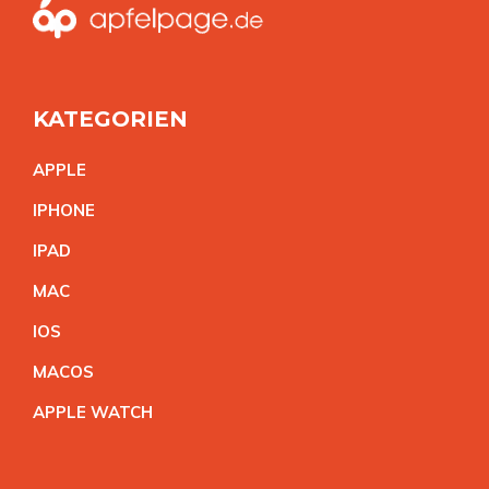
KATEGORIEN
APPL
E
IPHON
E
IPA
D
MA
C
IO
S
MACO
S
APPLE WATC
H