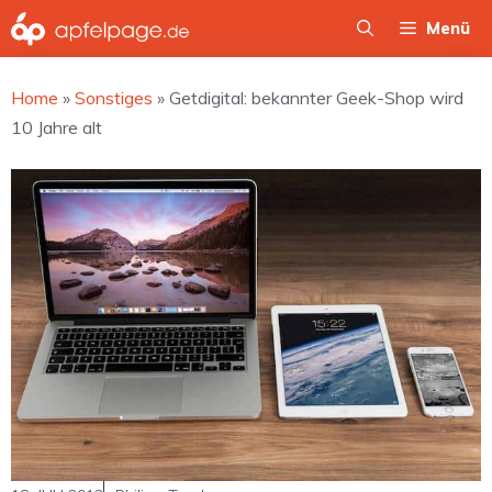
Zum
Menü
Inhalt
springen
Home
»
Sonstiges
»
Getdigital: bekannter Geek-Shop wird
10 Jahre alt