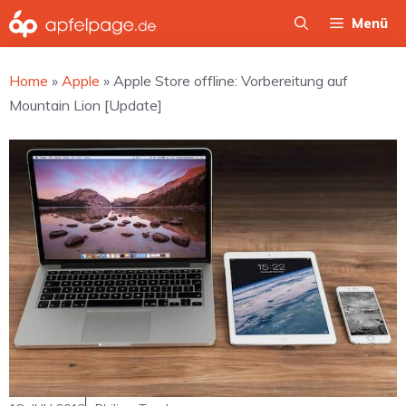
Zum
Menü
Inhalt
springen
Home
»
Apple
»
Apple Store offline: Vorbereitung auf
Mountain Lion [Update]