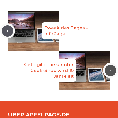
Tweak des Tages –
InfoPage
Getdigital: bekannter
Geek-Shop wird 10
Jahre alt
ÜBER APFELPAGE.DE