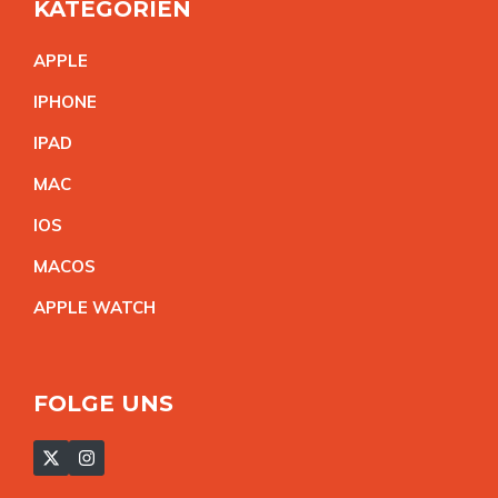
KATEGORIEN
APPL
E
IPHON
E
IPA
D
MA
C
IO
S
MACO
S
APPLE WATC
H
FOLGE UNS