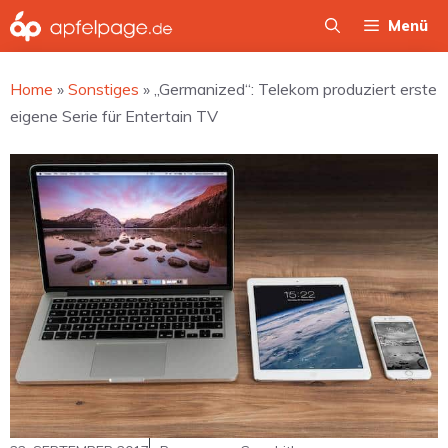
Zum
Menü
Inhalt
springen
Home
»
Sonstiges
»
„Germanized“: Telekom produziert erste
eigene Serie für Entertain TV