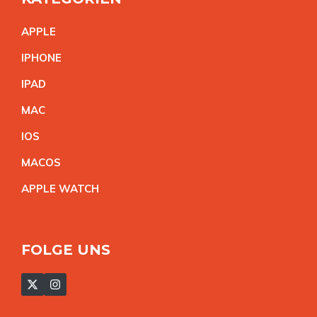
APPL
E
IPHON
E
IPA
D
MA
C
IO
S
MACO
S
APPLE WATC
H
FOLGE UNS