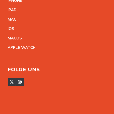
IPHON
E
IPA
D
MA
C
IO
S
MACO
S
APPLE WATC
H
FOLGE UNS