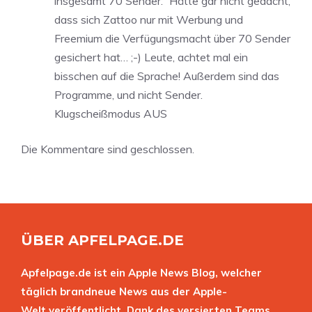
insgesamt 70 Sender.“ Hätte gar nicht gedacht,
dass sich Zattoo nur mit Werbung und
Freemium die Verfügungsmacht über 70 Sender
gesichert hat… ;-) Leute, achtet mal ein
bisschen auf die Sprache! Außerdem sind das
Programme, und nicht Sender.
Klugscheißmodus AUS
Die Kommentare sind geschlossen.
ÜBER APFELPAGE.DE
Apfelpage.de ist ein Apple News Blog, welcher
täglich brandneue News aus der Apple-
Welt veröffentlicht. Dank des versierten Teams