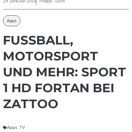
29. JANUAR 2014
Philipp Tusch
Apps
FUSSBALL, M
OTORSPORT U
ND MEHR: SPORT 1
HD FORTAN BEI Z
ATTOO
Apps
,
TV