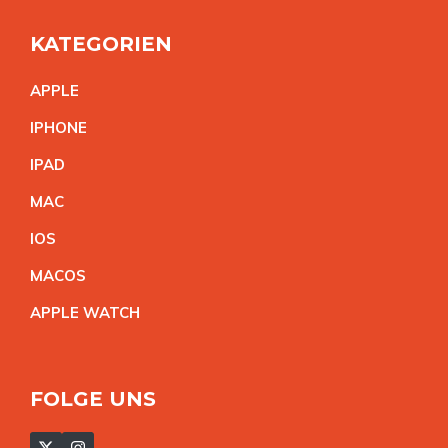
KATEGORIEN
APPL
E
IPHON
E
IPA
D
MA
C
IO
S
MACO
S
APPLE WATC
H
FOLGE UNS