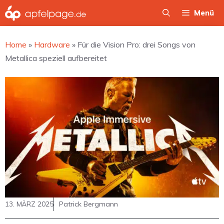
Zum
Menü
Inhalt
springen
Home
»
Hardware
»
Für die Vision Pro: drei Songs von
Metallica speziell aufbereitet
13. MÄRZ 2025
Patrick Bergmann