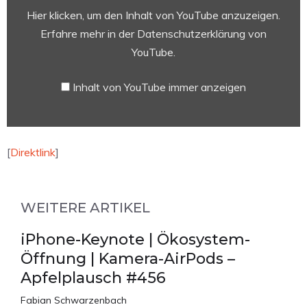
Hier klicken, um den Inhalt von YouTube anzuzeigen.
Erfahre mehr in der
Datenschutzerklärung von
YouTube
.
Inhalt von YouTube immer anzeigen
[
Direktlink
]
WEITERE ARTIKEL
iPhone-Keynote | Ökosystem-
Öffnung | Kamera-AirPods –
Apfelplausch #456
Fabian Schwarzenbach