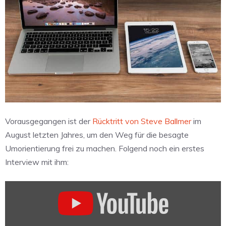
Vorausgegangen ist der
Rücktritt von Steve Ballmer
im
August letzten Jahres, um den Weg für die besagte
Umorientierung frei zu machen. Folgend noch ein erstes
Interview mit ihm:
Inhalt
von
YouTube
anzeigen