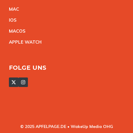
MA
C
IO
S
MACO
S
APPLE WATC
H
FOLGE UNS
© 2025 APFELPAGE.DE • WakeUp Media OHG