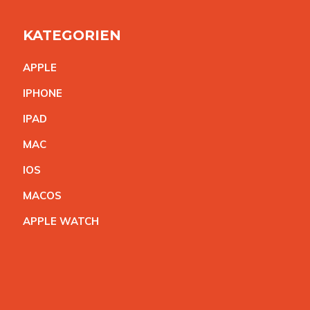
KATEGORIEN
APPL
E
IPHON
E
IPA
D
MA
C
IO
S
MACO
S
APPLE WATC
H