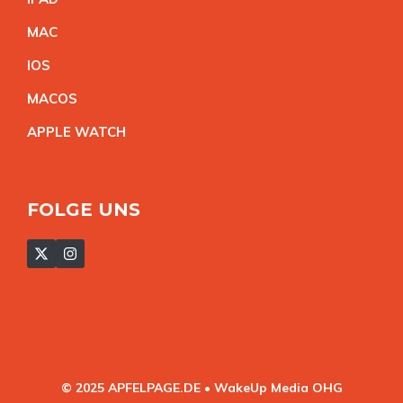
MA
C
IO
S
MACO
S
APPLE WATC
H
FOLGE UNS
© 2025 APFELPAGE.DE • WakeUp Media OHG