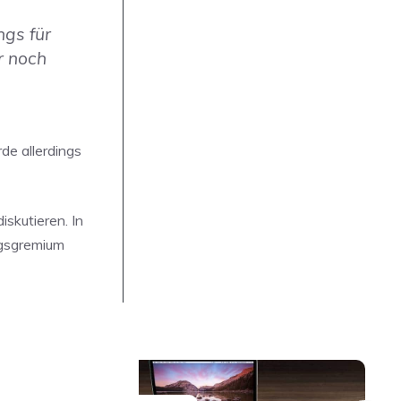
gs für
r noch
de allerdings
skutieren. In
ngsgremium