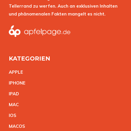
Tellerrand zu werfen. Auch an exklusiven Inhalten
und phänomenalen Fakten mangelt es nicht.
KATEGORIEN
APPL
E
IPHON
E
IPA
D
MA
C
IO
S
MACO
S