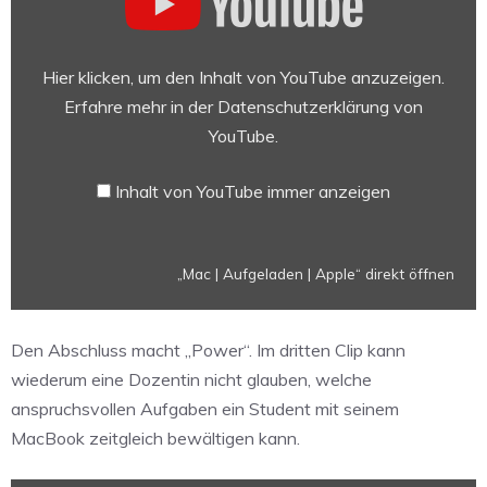
Aufgeladen
|
Apple“
Hier klicken, um den Inhalt von YouTube anzuzeigen.
von
Erfahre mehr in der
Datenschutzerklärung von
YouTube
YouTube
.
anzeigen
Inhalt von YouTube immer anzeigen
„Mac | Aufgeladen | Apple“ direkt öffnen
Den Abschluss macht „Power“. Im dritten Clip kann
wiederum eine Dozentin nicht glauben, welche
anspruchsvollen Aufgaben ein Student mit seinem
MacBook zeitgleich bewältigen kann.