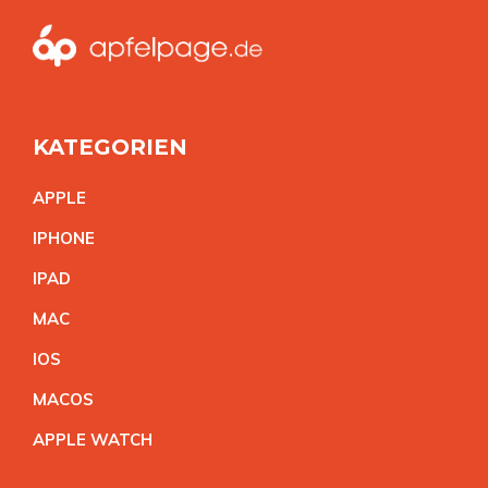
KATEGORIEN
APPL
E
IPHON
E
IPA
D
MA
C
IO
S
MACO
S
APPLE WATC
H