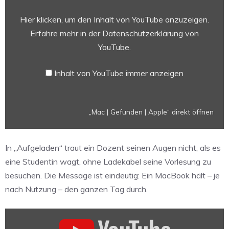
|
Apple“
Hier klicken, um den Inhalt von YouTube anzuzeigen.
von
Erfahre mehr in der
Datenschutzerklärung von
YouTube
YouTube
.
anzeigen
Inhalt von YouTube immer anzeigen
„Mac | Gefunden | Apple“ direkt öffnen
In „Aufgeladen“ traut ein Dozent seinen Augen nicht, als es
eine Studentin wagt, ohne Ladekabel seine Vorlesung zu
besuchen. Die Message ist eindeutig: Ein MacBook hält – je
nach Nutzung – den ganzen Tag durch.
„Mac
|