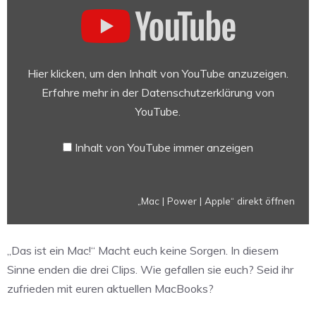
„Mac
|
Power
|
Apple“
Hier klicken, um den Inhalt von YouTube anzuzeigen.
von
Erfahre mehr in der
Datenschutzerklärung von
YouTube
YouTube
.
anzeigen
Inhalt von YouTube immer anzeigen
„Mac | Power | Apple“ direkt öffnen
„Das ist ein Mac!“ Macht euch keine Sorgen. In diesem
Sinne enden die drei Clips. Wie gefallen sie euch? Seid ihr
zufrieden mit euren aktuellen MacBooks?