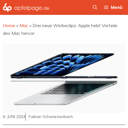
Zum
Menü
Inhalt
springen
Home
»
Mac
»
Drei neue Werbeclips: Apple hebt Vorteile
des Mac hervor
6. JUNI 2024
Fabian Schwarzenbach