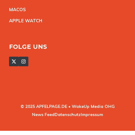
MACO
S
APPLE WATC
H
FOLGE UNS
© 2025 APFELPAGE.DE • WakeUp Media OHG
News Feed
Datenschutz
Impressum