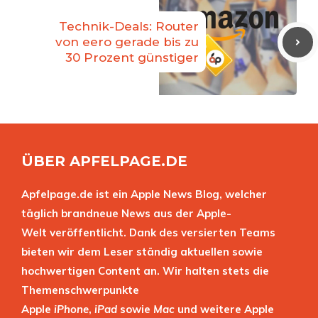
Technik-Deals: Router
von eero gerade bis zu
30 Prozent günstiger
ÜBER APFELPAGE.DE
Apfelpage.de ist ein Apple News Blog, welcher
täglich brandneue News aus der Apple-
Welt veröffentlicht. Dank des versierten Teams
bieten wir dem Leser ständig aktuellen sowie
hochwertigen Content an. Wir halten stets die
Themenschwerpunkte
Apple
iPhone
,
iPad
sowie
Mac
und weitere Apple