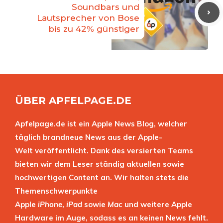
Soundbars und
Lautsprecher von Bose
bis zu 42% günstiger
ÜBER APFELPAGE.DE
Apfelpage.de ist ein Apple News Blog, welcher
täglich brandneue News aus der Apple-
Welt veröffentlicht. Dank des versierten Teams
bieten wir dem Leser ständig aktuellen sowie
hochwertigen Content an. Wir halten stets die
Themenschwerpunkte
Apple
iPhone
,
iPad
sowie
Mac
und weitere Apple
Hardware im Auge, sodass es an keinen News fehlt.