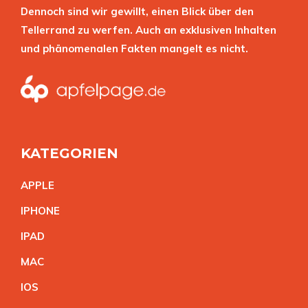
Dennoch sind wir gewillt, einen Blick über den
Tellerrand zu werfen. Auch an exklusiven Inhalten
und phänomenalen Fakten mangelt es nicht.
KATEGORIEN
APPL
E
IPHON
E
IPA
D
MA
C
IO
S