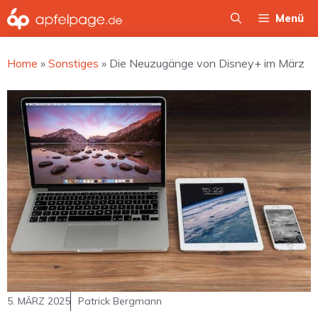
Zum
Menü
Inhalt
springen
Home
»
Sonstiges
»
Die Neuzugänge von Disney+ im März
5. MÄRZ 2025
Patrick Bergmann