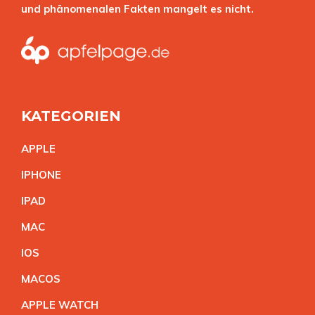
und phänomenalen Fakten mangelt es nicht.
KATEGORIEN
APPL
E
IPHON
E
IPA
D
MA
C
IO
S
MACO
S
APPLE WATC
H