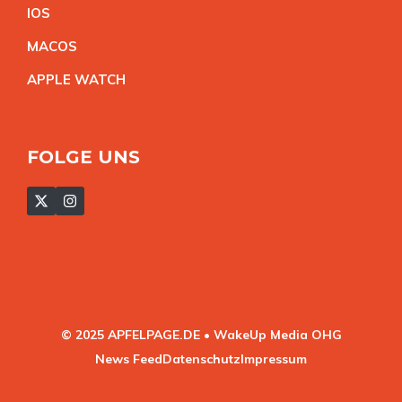
IO
S
MACO
S
APPLE WATC
H
FOLGE UNS
© 2025 APFELPAGE.DE • WakeUp Media OHG
News Feed
Datenschutz
Impressum