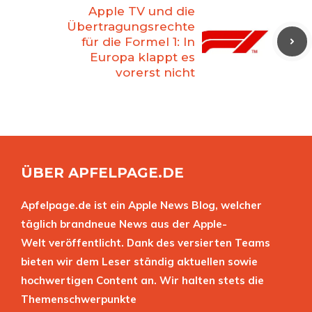
Apple TV und die
Übertragungsrechte
für die Formel 1: In
Europa klappt es
vorerst nicht
ÜBER APFELPAGE.DE
Apfelpage.de ist ein Apple News Blog, welcher
täglich brandneue News aus der Apple-
Welt veröffentlicht. Dank des versierten Teams
bieten wir dem Leser ständig aktuellen sowie
hochwertigen Content an. Wir halten stets die
Themenschwerpunkte