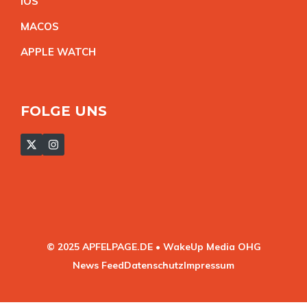
IO
S
MACO
S
APPLE WATC
H
FOLGE UNS
© 2025 APFELPAGE.DE • WakeUp Media OHG
News Feed
Datenschutz
Impressum