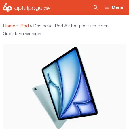
Zum
Menü
Inhalt
springen
Home
»
iPad
»
Das neue iPad Air hat plötzlich einen
Grafikkern weniger