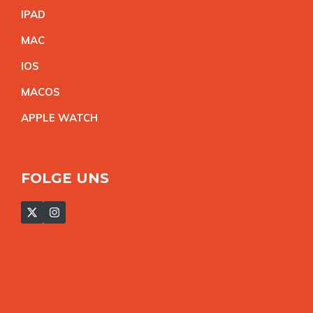
IPA
D
MA
C
IO
S
MACO
S
APPLE WATC
H
FOLGE UNS