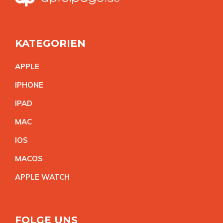
KATEGORIEN
APPL
E
IPHON
E
IPA
D
MA
C
IO
S
MACO
S
APPLE WATC
H
FOLGE UNS