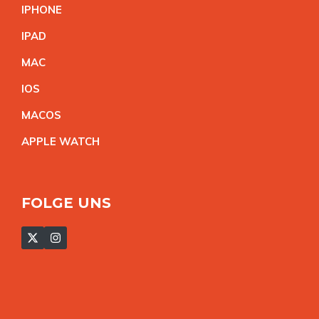
IPHON
E
IPA
D
MA
C
IO
S
MACO
S
APPLE WATC
H
FOLGE UNS