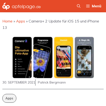
Zum
Menü
Inhalt
springen
Home
»
Apps
»
Camera+ 2 Update für iOS 15 und iPhone
13
30. SEPTEMBER 2021
Patrick Bergmann
Apps