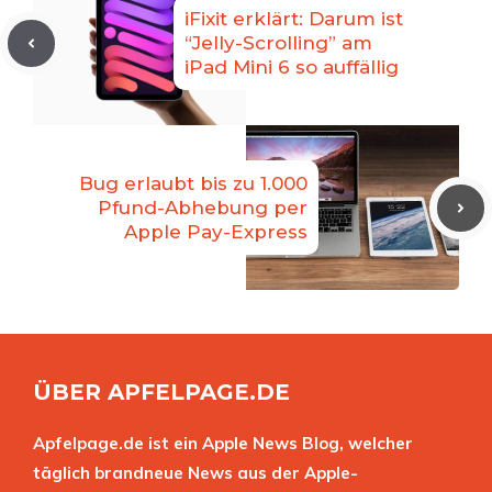
iFixit erklärt: Darum ist
“Jelly-Scrolling” am
iPad Mini 6 so auffällig
Bug erlaubt bis zu 1.000
Pfund-Abhebung per
Apple Pay-Express
ÜBER APFELPAGE.DE
Apfelpage.de ist ein Apple News Blog, welcher
täglich brandneue News aus der Apple-