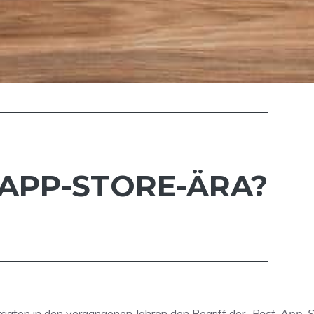
-APP-STORE-ÄRA?
ägten in den vergangenen Jahren den Begriff der
„Post-App-S