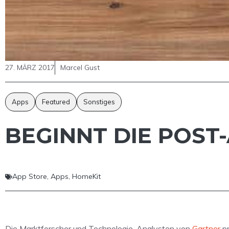
27. MÄRZ 2017
Marcel Gust
Apps
Featured
Sonstiges
BEGINNT DIE POST
App Store
,
Apps
,
HomeKit
Die Marktforscher und Technologie-Analysten von
Gartner
pr