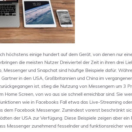
ich höchstens einige hundert auf dem Gerät, von denen nur ein
ingen die meisten Nutzer Dreiviertel der Zeit in ihren drei Lie
Messenger und Snapchat sind häufige Beispiele dafür. Währe
artner in den USA, Großbritannien und China im vergangenen
zurückgegangen ist, stieg die Nutzung von Messengern um 3 P
m Home Screen, von wo aus sie schnell erreichbar sind. Sie wer
Funktionen wie in Facebooks Fall etwa das Live-Streaming ode
us dem Facebook Messenger. Zumindest vorerst beschränkt sic
tädten der USA zur Verfügung. Diese Beispiele zeigen aber ein P
 dass Messenger zunehmend fesselnder und funktionsreicher we