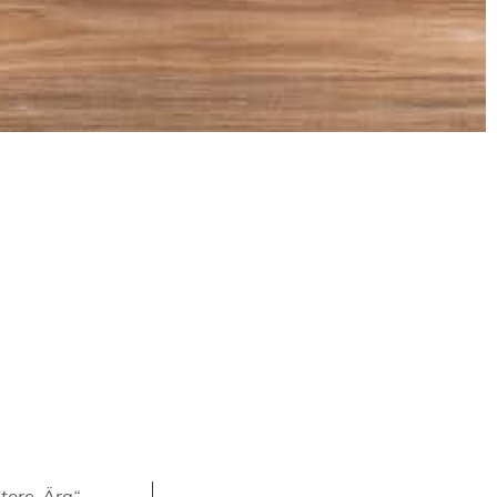
tore-Ära“
.