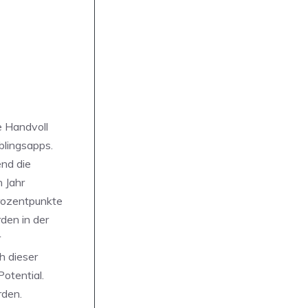
e Handvoll
blingsapps.
nd die
 Jahr
rozentpunkte
den in der
r
h dieser
otential.
rden.