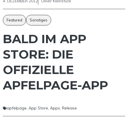
4. DEZEMBER 2012
Oliver Kleinstück
Featured
Sonstiges
BALD IM APP
STORE: DIE
OFFIZIELLE
APFELPAGE-APP
apfelpage
,
App Store
,
Apps
,
Release