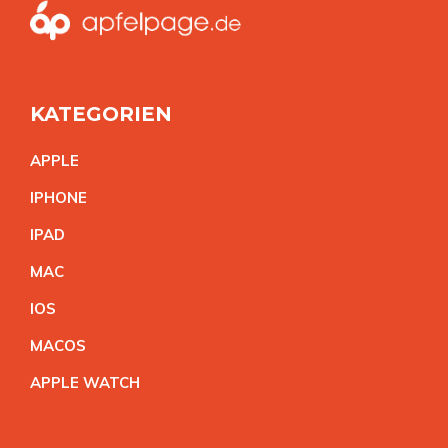
KATEGORIEN
APPL
E
IPHON
E
IPA
D
MA
C
IO
S
MACO
S
APPLE WATC
H