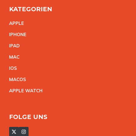
KATEGORIEN
APPL
E
IPHON
E
IPA
D
MA
C
IO
S
MACO
S
APPLE WATC
H
FOLGE UNS