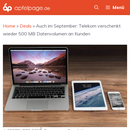
Zum
Menü
Inhalt
springen
Home
»
Deals
»
Auch im September: Telekom verschenkt
wieder 500 MB Datenvolumen an Kunden