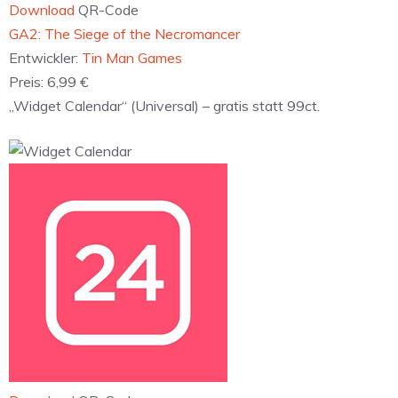
Download
QR-Code
‎GA2: The Siege of the Necromancer
Entwickler:
Tin Man Games
Preis:
6,99 €
„Widget Calendar“ (Universal) – gratis statt 99ct.