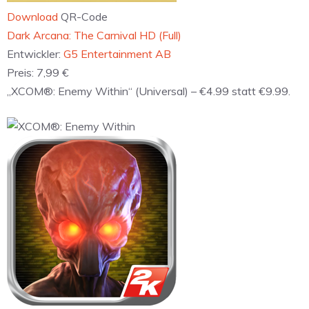
Download
QR-Code
Dark Arcana: The Carnival HD (Full)
Entwickler:
G5 Entertainment AB
Preis:
7,99 €
„XCOM®: Enemy Within“ (Universal) – €4.99 statt €9.99.