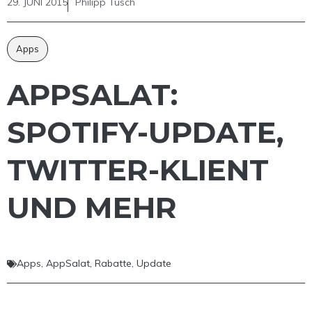
29. JUNI 2015
Philipp Tusch
Apps
APPSALAT:
SPOTIFY-UPDATE,
TWITTER-KLIENT
UND MEHR
Apps
,
AppSalat
,
Rabatte
,
Update