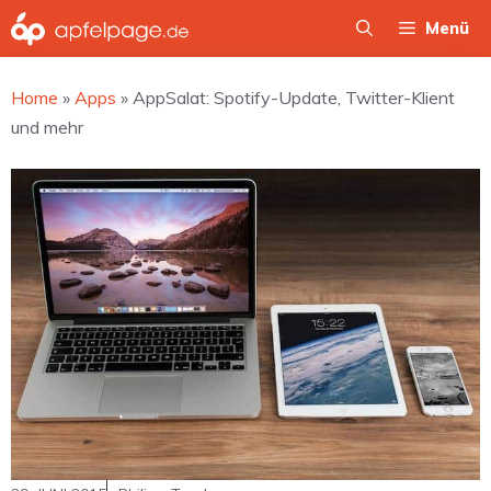
Zum
Menü
Inhalt
springen
Home
»
Apps
»
AppSalat: Spotify-Update, Twitter-Klient
und mehr