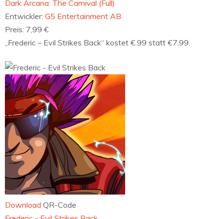
Dark Arcana: The Carnival (Full)
Entwickler:
G5 Entertainment AB
Preis:
7,99 €
„Frederic – Evil Strikes Back“ kostet €.99 statt €7.99.
Download
QR-Code
‎Frederic - Evil Strikes Back