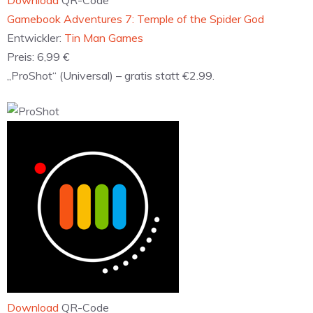
Download
QR-Code
‎Gamebook Adventures 7: Temple of the Spider God
Entwickler:
Tin Man Games
Preis:
6,99 €
„ProShot“ (Universal) – gratis statt €2.99.
Download
QR-Code