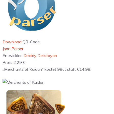
Download
QR-Code
‎Json Parser
Entwickler:
Dmitriy Delistoyan
Preis:
2,29 €
„Merchants of Kaidan“ kostet 99ct statt €14.99.