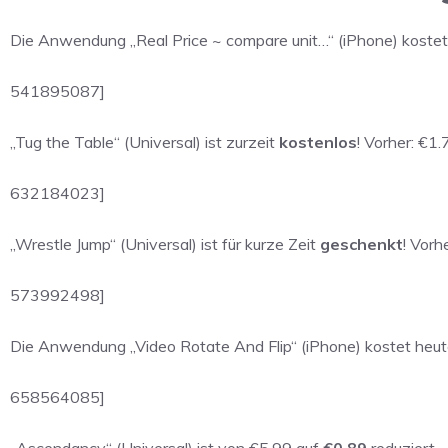
Die Anwendung „Real Price ~ compare unit…“ (iPhone) koste
541895087]
„Tug the Table“ (Universal) ist zurzeit
kostenlos
! Vorher: €1.
632184023]
„Wrestle Jump“ (Universal) ist für kurze Zeit
geschenkt
! Vorh
573992498]
Die Anwendung „Video Rotate And Flip“ (iPhone) kostet heu
658564085]
„Ascendancy“ (Universal) ist von €5.99 auf
€0.89
reduziert.