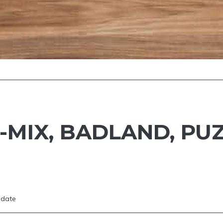
-MIX, BADLAND, PU
date