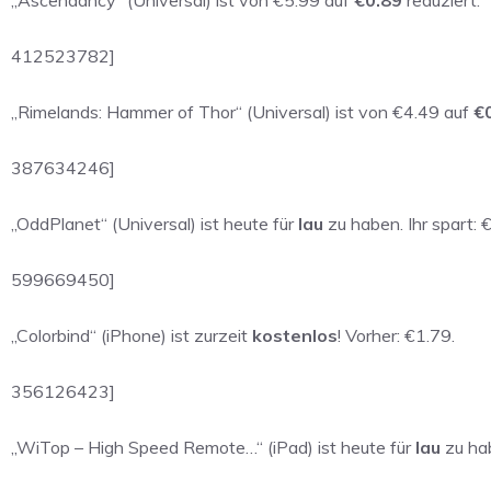
412523782]
„Rimelands: Hammer of Thor“ (Universal) ist von €4.49 auf
€
387634246]
„OddPlanet“ (Universal) ist heute für
lau
zu haben. Ihr spart: 
599669450]
„Colorbind“ (iPhone) ist zurzeit
kostenlos
! Vorher: €1.79.
356126423]
„WiTop – High Speed Remote…“ (iPad) ist heute für
lau
zu hab