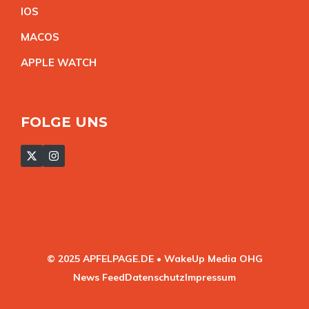
IO
S
MACO
S
APPLE WATC
H
FOLGE UNS
© 2025 APFELPAGE.DE • WakeUp Media OHG
News Feed
Datenschutz
Impressum