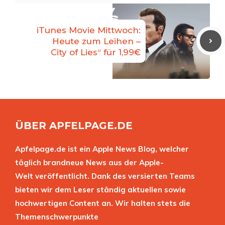
iTunes Movie Mittwoch:
Heute zum Leihen –
City of Lies“ für 1,99€
ÜBER APFELPAGE.DE
Apfelpage.de ist ein Apple News Blog, welcher
täglich brandneue News aus der Apple-
Welt veröffentlicht. Dank des versierten Teams
bieten wir dem Leser ständig aktuellen sowie
hochwertigen Content an. Wir halten stets die
Themenschwerpunkte