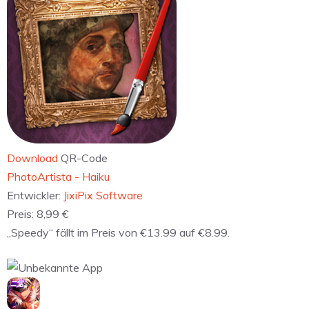
Download
QR-Code
PhotoArtista - Haiku
Entwickler:
JixiPix Software
Preis:
8,99 €
„Speedy“ fällt im Preis von €13.99 auf €8.99.