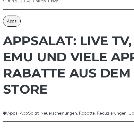
9. APRIL 2014
Philipp Tusch
Apps
APPSALAT: LIVE TV,
EMU UND VIELE AP
RABATTE AUS DEM
STORE
Apps
,
AppSalat
,
Neuerscheinungen
,
Rabatte
,
Reduzierungen
,
Up