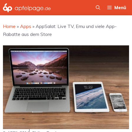
Zum
Menü
Inhalt
springen
Home
»
Apps
»
AppSalat: Live TV, Emu und viele App-
Rabatte aus dem Store